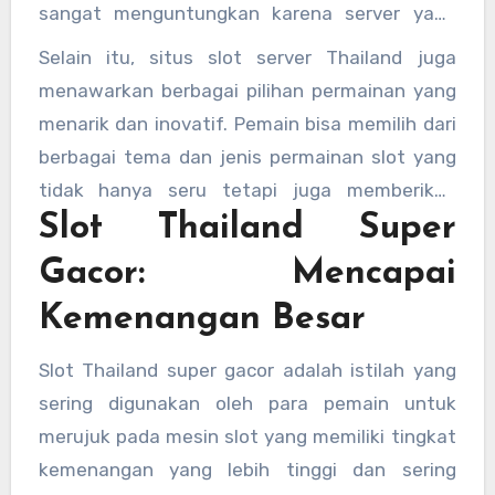
sangat menguntungkan karena server yang
digunakan sangat stabil dan cepat.
Selain itu, situs slot server Thailand juga
Keuntungan dari situs-situs ini adalah tingkat
menawarkan berbagai pilihan permainan yang
kemenangan yang lebih tinggi dibandingkan
menarik dan inovatif. Pemain bisa memilih dari
dengan situs slot biasa. Dengan menggunakan
berbagai tema dan jenis permainan slot yang
server yang dioptimalkan, para pemain dapat
tidak hanya seru tetapi juga memberikan
menikmati pengalaman bermain yang mulus
Slot Thailand Super
peluang besar untuk menang. Jika Anda
tanpa gangguan teknis.
mencari slot server Thailand gacor, inilah
Gacor: Mencapai
pilihan yang tepat, karena situs ini dikenal
Kemenangan Besar
dengan tingkat RTP (Return to Player) yang
tinggi, yang berarti peluang kemenangan lebih
Slot Thailand super gacor adalah istilah yang
besar.
sering digunakan oleh para pemain untuk
merujuk pada mesin slot yang memiliki tingkat
kemenangan yang lebih tinggi dan sering