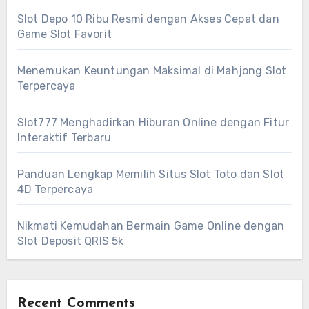
Slot Depo 10 Ribu Resmi dengan Akses Cepat dan
Game Slot Favorit
Menemukan Keuntungan Maksimal di Mahjong Slot
Terpercaya
Slot777 Menghadirkan Hiburan Online dengan Fitur
Interaktif Terbaru
Panduan Lengkap Memilih Situs Slot Toto dan Slot
4D Terpercaya
Nikmati Kemudahan Bermain Game Online dengan
Slot Deposit QRIS 5k
Recent Comments