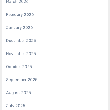
March 2026
February 2026
January 2026
December 2025
November 2025
October 2025
September 2025
August 2025
July 2025