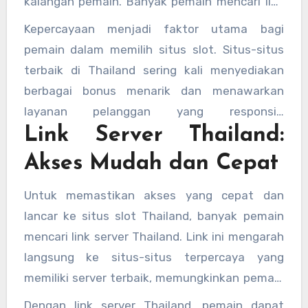
kalangan pemain. Banyak pemain mencari link
situs pusatgame
untuk menemukan situs yang
Kepercayaan menjadi faktor utama bagi
tidak hanya menawarkan permainan yang
pemain dalam memilih situs slot. Situs-situs
menarik tetapi juga aman dan terpercaya.
terbaik di Thailand sering kali menyediakan
berbagai bonus menarik dan menawarkan
layanan pelanggan yang responsif,
Link Server Thailand:
memastikan pengalaman bermain yang
menyenangkan dan bebas dari masalah.
Akses Mudah dan Cepat
Pemain dapat dengan mudah mengakses link
server Thailand untuk menemukan situs yang
Untuk memastikan akses yang cepat dan
terpercaya dan memiliki lisensi yang jelas.
lancar ke situs slot Thailand, banyak pemain
mencari link server Thailand. Link ini mengarah
langsung ke situs-situs terpercaya yang
memiliki server terbaik, memungkinkan pemain
untuk menikmati permainan tanpa hambatan
Dengan link server Thailand, pemain dapat