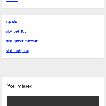
rtp slot
slot bet 100
slot gacor maxwin
slot mahjong
You Missed