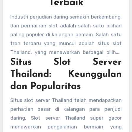
Terbaik
Industri perjudian daring semakin berkembang,
dan permainan slot adalah salah satu pilihan
paling populer di kalangan pemain. Salah satu
tren terbaru yang muncul adalah situs slot
Thailand, yang menawarkan berbagai pilihan
Situs Slot Server
permainan menarik bagi para penggemar judi
situs slot server thailand
online. Dalam artikel
Thailand: Keunggulan
ini, kita akan membahas beberapa istilah
dan Popularitas
penting seputar slot Thailand super gacor, link
slot Thailand, dan slot server Thailand gacor,
Situs slot server Thailand telah mendapatkan
yang menjadi sorotan bagi banyak pemain saat
perhatian besar di kalangan para penjudi
ini.
daring. Slot server Thailand super gacor
menawarkan pengalaman bermain yang