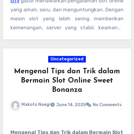
city
gacor menawarkan pengalaman slot online
yang aman, seru, dan menguntungkan. Dengan
mesin slot yang lebih sering memberikan
kemenangan, server yang stabil, keamanan
data terjamin, serta variasi permainan menarik,
pemain dapat menikmati hiburan digital secara
maksimal. Memilih platform online gacor adalah
Uncategorized
langkah tepat bagi siapa pun yang ingin
Mengenal Tips dan Trik dalam
merasakan sensasi slot lebih menyenangkan
Bermain Slot Online Sweet
dan menguntungkan.
Bonanza
Makoto Naegi
June 14, 2025
No Comments
Mengenal Tips dan Trik dalam Bermain Slot