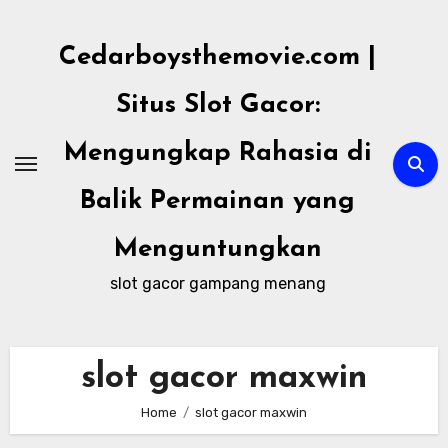
Skip
to
Cedarboysthemovie.com |
content
Situs Slot Gacor:
Mengungkap Rahasia di
Balik Permainan yang
Menguntungkan
slot gacor gampang menang
slot gacor maxwin
Home
slot gacor maxwin