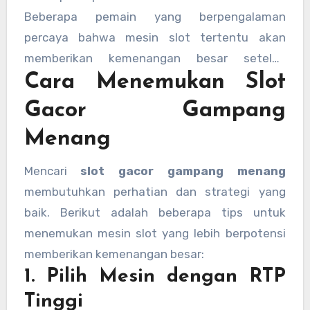
kemenangan yang lebih jarang tetapi dengan
Beberapa pemain yang berpengalaman
hadiah yang lebih besar.
percaya bahwa mesin slot tertentu akan
memberikan kemenangan besar setelah
Cara Menemukan Slot
beberapa waktu tertentu, meskipun ini masih
menjadi subjek perdebatan.
Gacor Gampang
Menang
Mencari
slot gacor gampang menang
membutuhkan perhatian dan strategi yang
baik. Berikut adalah beberapa tips untuk
menemukan mesin slot yang lebih berpotensi
memberikan kemenangan besar:
1. Pilih Mesin dengan RTP
Tinggi