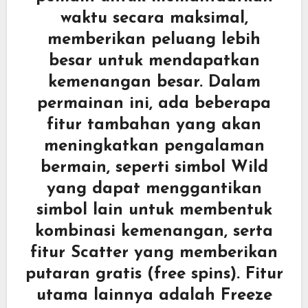
waktu secara maksimal,
memberikan peluang lebih
besar untuk mendapatkan
kemenangan besar. Dalam
permainan ini, ada beberapa
fitur tambahan yang akan
meningkatkan pengalaman
bermain, seperti simbol Wild
yang dapat menggantikan
simbol lain untuk membentuk
kombinasi kemenangan, serta
fitur Scatter yang memberikan
putaran gratis (free spins). Fitur
utama lainnya adalah Freeze