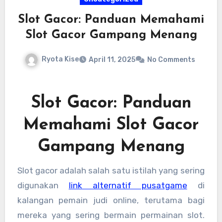
dan menikmati setiap putaran. Semoga tips
Slot Gacor: Panduan Memahami
dan trik di atas bisa membawa keberuntungan
Slot Gacor Gampang Menang
bagi Anda!
Ryota Kise
April 11, 2025
No Comments
Slot Gacor: Panduan
Memahami Slot Gacor
Gampang Menang
Slot gacor adalah salah satu istilah yang sering
digunakan
link alternatif pusatgame
di
kalangan pemain judi online, terutama bagi
mereka yang sering bermain permainan slot.