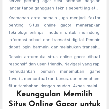
server penting agar sesi bermain berjalan
pemain sehingga mereka dapat fokus pada
lancar tanpa gangguan teknis seperti lag atau
hiburan dan strategi bermain.
putaran berhenti mendadak. Server yang
Keamanan data pemain juga menjadi faktor
handal mendukung kenyamanan bermain,
penting. Situs online gacor menerapkan
terutama bagi pemain yang melakukan sesi
teknologi enkripsi modern untuk melindungi
panjang atau menggunakan taruhan besar.
informasi pribadi dan transaksi digital. Pemain
dapat login, bermain, dan melakukan transaksi
dengan aman tanpa khawatir data mereka
Desain antarmuka situs online gacor dibuat
disalahgunakan. Perlindungan ini
responsif dan user-friendly. Navigasi yang rapi
memungkinkan pemain bermain dengan fokus
memudahkan pemain menemukan game
penuh dan nyaman.
favorit, memanfaatkan bonus, dan memahami
fitur tambahan dengan mudah. Akses melalui
Keunggulan Memilih
desktop maupun perangkat mobile membuat
pengalaman bermain lebih fleksibel dan
Situs Online Gacor untuk
menyenangkan.