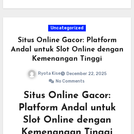
semuanya berperan dalam membentuk
popularitas istilah ini. Dengan memahami
fenomena ini secara rasional, pemain dan
Uncategorized
pengamat dapat melihat sisi edukatif dan
Situs Online Gacor: Platform
teknis dari permainan slot digital, menghargai
Andal untuk Slot Online dengan
pengalaman digital yang dirancang oleh
Kemenangan Tinggi
pengembang, dan menghindari klaim yang
tidak terbukti. Fenomena ini menjadi contoh
Ryota Kise
December 22, 2025
menarik tentang bagaimana persepsi,
No Comments
teknologi, dan komunitas dapat saling
Situs Online Gacor:
memengaruhi di dunia game online modern.
Platform Andal untuk
Slot Online dengan
Kemenangan Tinggi