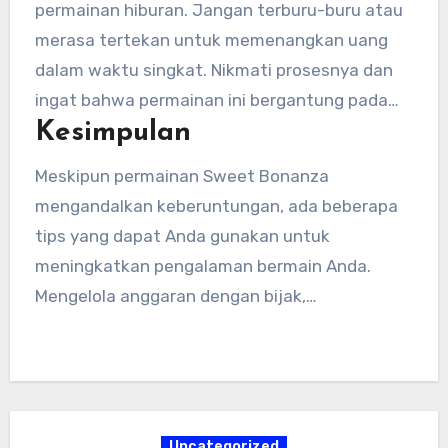
permainan hiburan. Jangan terburu-buru atau
merasa tertekan untuk memenangkan uang
dalam waktu singkat. Nikmati prosesnya dan
ingat bahwa permainan ini bergantung pada
Kesimpulan
keberuntungan. Jika Anda merasa permainan
ini mulai mengganggu suasana hati atau
Meskipun permainan Sweet Bonanza
keuangan Anda, sebaiknya berhenti dan
mengandalkan keberuntungan, ada beberapa
kembali lagi nanti.
tips yang dapat Anda gunakan untuk
meningkatkan pengalaman bermain Anda.
Mengelola anggaran dengan bijak,
memanfaatkan fitur
Free Spins
, dan
memahami cara kerja permainan adalah
langkah-langkah yang dapat membantu Anda
menikmati permainan dengan lebih baik. Yang
paling penting adalah bermain dengan santai
Uncategorized