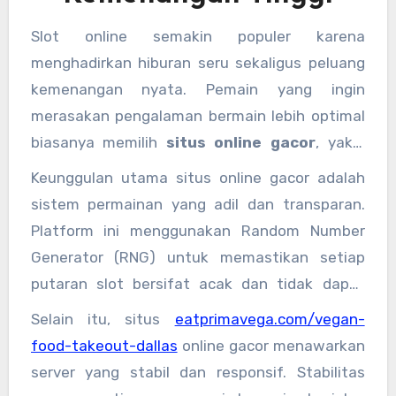
Slot online semakin populer karena
menghadirkan hiburan seru sekaligus peluang
kemenangan nyata. Pemain yang ingin
merasakan pengalaman bermain lebih optimal
biasanya memilih
situs online gacor
, yakni
platform yang dikenal memiliki mesin slot yang
Keunggulan utama situs online gacor adalah
sering memberikan kemenangan. Dengan
sistem permainan yang adil dan transparan.
frekuensi kemenangan lebih tinggi, setiap sesi
Platform ini menggunakan Random Number
bermain menjadi lebih menarik dan
Generator (RNG) untuk memastikan setiap
menguntungkan.
putaran slot bersifat acak dan tidak dapat
dimanipulasi. Semua pemain memiliki peluang
Selain itu, situs
eatprimavega.com/vegan-
yang sama untuk menang, baik melalui bonus,
food-takeout-dallas
online gacor menawarkan
free spin, maupun jackpot besar. Transparansi
server yang stabil dan responsif. Stabilitas
ini meningkatkan rasa aman dan kepercayaan