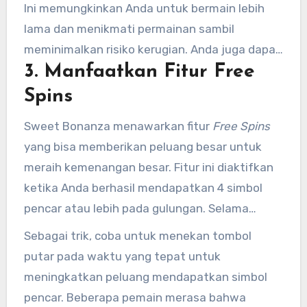
kehilangan banyak, namun ini dapat berakhir
Ini memungkinkan Anda untuk bermain lebih
dengan kerugian besar.
lama dan menikmati permainan sambil
meminimalkan risiko kerugian. Anda juga dapat
3. Manfaatkan Fitur Free
mencoba bermain dalam mode demo terlebih
dahulu untuk memahami pola permainan
Spins
sebelum mulai bertaruh dengan uang
Sweet Bonanza menawarkan fitur
Free Spins
sungguhan.
yang bisa memberikan peluang besar untuk
meraih kemenangan besar. Fitur ini diaktifkan
ketika Anda berhasil mendapatkan 4 simbol
pencar atau lebih pada gulungan. Selama
putaran bebas ini, setiap simbol pencar yang
Sebagai trik, coba untuk menekan tombol
muncul akan memberikan pengganda acak,
putar pada waktu yang tepat untuk
yang bisa meningkatkan nilai kemenangan
meningkatkan peluang mendapatkan simbol
Anda secara signifikan.
pencar. Beberapa pemain merasa bahwa