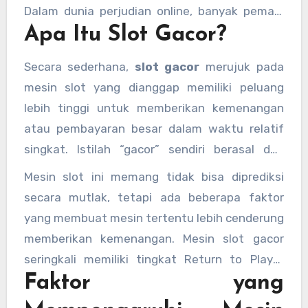
Dalam dunia perjudian online, banyak pemain
Apa Itu Slot Gacor?
yang mencari informasi mengenai
slot gacor
gampang menang
. Artikel ini akan membahas
Secara sederhana,
slot gacor
merujuk pada
apa itu slot gacor, bagaimana cara bermainnya,
mesin slot yang dianggap memiliki peluang
dan mengapa beberapa mesin slot dianggap
lebih tinggi untuk memberikan kemenangan
lebih gampang menang dibandingkan dengan
atau pembayaran besar dalam waktu relatif
yang lain.
singkat. Istilah “gacor” sendiri berasal dari
bahasa Indonesia, yang sering diartikan
Mesin slot ini memang tidak bisa diprediksi
sebagai “gampang untuk menang” atau “sering
secara mutlak, tetapi ada beberapa faktor
memberikan hasil yang baik”. Biasanya, mesin
yang membuat mesin tertentu lebih cenderung
slot yang disebut sebagai gacor memiliki pola
memberikan kemenangan. Mesin slot gacor
atau ritme tertentu yang diikuti oleh pemain
seringkali memiliki tingkat Return to Player
untuk mendapatkan kemenangan lebih besar.
Faktor yang
(RTP) yang lebih tinggi, yang berarti peluang
untuk memenangkan taruhan lebih besar.