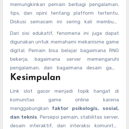
“menguntungkan” oleh pemain, walaupun hasil
memungkinkan pemain berbagi pengalaman,
putaran tetap acak. Selain itu,
desain visual
tips, dan opini tentang platform tertentu.
dan interaktivitas
juga memengaruhi
Diskusi semacam ini sering kali membuat
persepsi. Grafis yang menarik, animasi yang
tautan tertentu disebut sebagai “link gacor,”
Dari sisi edukatif, fenomena ini juga dapat
responsif, dan antarmuka yang mudah
bahkan ketika ini hanya persepsi bersama. Hal
digunakan untuk memahami mekanisme game
digunakan membuat pemain merasa nyaman
ini menunjukkan bagaimana interaksi sosial
digital. Pemain bisa belajar bagaimana RNG
dan lebih sering mencoba putaran, sehingga
dan berbagi informasi dapat memperkuat
bekerja, bagaimana server memengaruhi
pengalaman subjektif mereka terhadap istilah
popularitas istilah tertentu di dunia game
pengalaman, dan bagaimana desain game
“gacor” terbentuk.
online.
Kesimpulan
memengaruhi persepsi pengguna. Dengan
fokus pada aspek edukatif dan teknis, istilah
Link slot gacor menjadi topik hangat di
link slot gacor
dapat dibahas secara aman dan
komunitas game online karena
informatif, tanpa mengarah pada promosi atau
menggabungkan
faktor psikologis, sosial,
ajakan bermain.
dan teknis
. Persepsi pemain, stabilitas server,
desain interaktif, dan interaksi komunitas