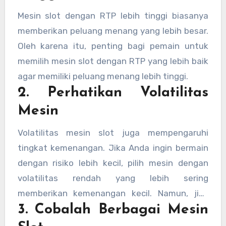
Mesin slot dengan RTP lebih tinggi biasanya
memberikan peluang menang yang lebih besar.
Oleh karena itu, penting bagi pemain untuk
memilih mesin slot dengan RTP yang lebih baik
agar memiliki peluang menang lebih tinggi.
2. Perhatikan Volatilitas
Mesin
Volatilitas mesin slot juga mempengaruhi
tingkat kemenangan. Jika Anda ingin bermain
dengan risiko lebih kecil, pilih mesin dengan
volatilitas rendah yang lebih sering
memberikan kemenangan kecil. Namun, jika
3. Cobalah Berbagai Mesin
Anda berani mengambil risiko lebih tinggi,
mesin dengan volatilitas tinggi bisa