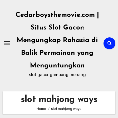
Skip
to
Cedarboysthemovie.com |
content
Situs Slot Gacor:
Mengungkap Rahasia di
Balik Permainan yang
Menguntungkan
slot gacor gampang menang
slot mahjong ways
Home
slot mahjong ways