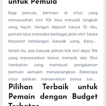
untuk Pemula
menawarkan pengalaman bermain yang
memuaskan karena mesin-mesin slot mereka
Bagi pemula, bermain di situs yang
cenderung lebih “aktif” dan memberikan
menawarkan slot 10k bisa menjadi langkah
banyak kemenangan.
yang tepat. Dengan deposit hanya 10 ribu,
pemain bisa mencoba berbagai jenis slot tanpa
khawatir kehilangan banyak uang. Banyak
pemain baru merasa lebih nyaman bermain
Selain itu, ada banyak pilihan link slot depo 10k
dengan deposit rendah karena mereka tidak
yang menawarkan bonus menarik dan fitur
perlu merasa terbebani dengan biaya yang
tambahan yang membuat pengalaman
besar. Ini membuat mereka dapat fokus pada
bermain semakin menyenangkan. Beberapa
pembelajaran permainan dan menikmati
situs bahkan menawarkan bonus tanpa
proses bermain tanpa tekanan.
Pilihan Terbaik untuk
potongan, yang berarti 10 ribu yang Anda
depositkan akan sepenuhnya digunakan untuk
Pemain dengan Budget
bermain. Dengan demikian, Anda bisa