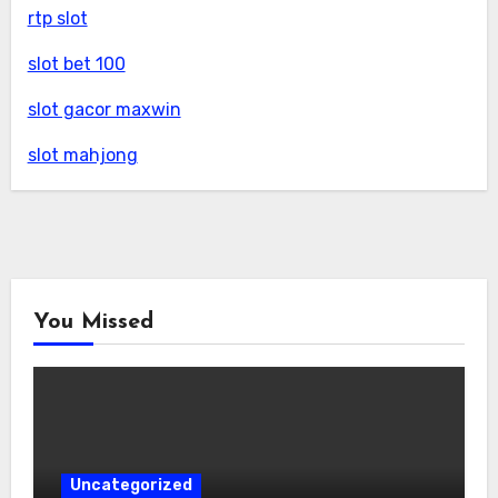
rtp slot
slot bet 100
slot gacor maxwin
slot mahjong
You Missed
Uncategorized