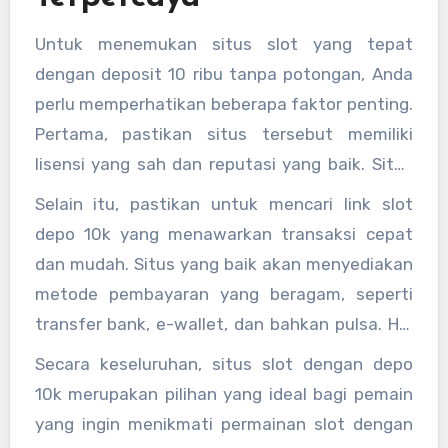
banyak orang yang ingin mencoba
keberuntungan mereka di dunia perjudian
Untuk menemukan situs slot yang tepat
online.
dengan deposit 10 ribu tanpa potongan, Anda
perlu memperhatikan beberapa faktor penting.
Pertama, pastikan situs tersebut memiliki
lisensi yang sah dan reputasi yang baik. Situs
yang terpercaya akan menyediakan permainan
Selain itu, pastikan untuk mencari link slot
yang adil dan peluang kemenangan yang
depo 10k yang menawarkan transaksi cepat
realistis. Kedua, pilih situs yang menawarkan
dan mudah. Situs yang baik akan menyediakan
berbagai pilihan permainan slot gacor dengan
metode pembayaran yang beragam, seperti
peluang menang tinggi.
transfer bank, e-wallet, dan bahkan pulsa. Hal
ini memudahkan pemain dalam melakukan
Secara keseluruhan, situs slot dengan depo
deposit dan penarikan dana.
10k merupakan pilihan yang ideal bagi pemain
yang ingin menikmati permainan slot dengan