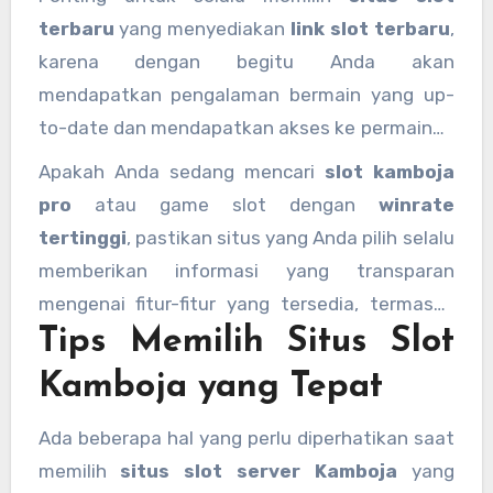
terutama bagi pemain yang sering melakukan
terbaru
yang menyediakan
link slot terbaru
,
deposit dan penarikan dana secara rutin.
karena dengan begitu Anda akan
mendapatkan pengalaman bermain yang up-
to-date dan mendapatkan akses ke permainan
terbaru dengan kualitas terbaik.
Apakah Anda sedang mencari
slot kamboja
pro
atau game slot dengan
winrate
tertinggi
, pastikan situs yang Anda pilih selalu
memberikan informasi yang transparan
mengenai fitur-fitur yang tersedia, termasuk
Tips Memilih Situs Slot
peluang kemenangan yang realistis.
Kamboja yang Tepat
Ada beberapa hal yang perlu diperhatikan saat
memilih
situs slot server Kamboja
yang