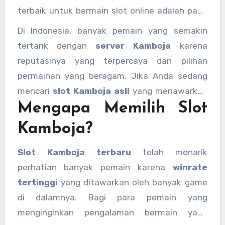
terbaik untuk bermain slot online adalah pada
situs
pusatgame login
resmi yang
Di Indonesia, banyak pemain yang semakin
menyediakan
slot Kamboja
. Dengan berbagai
tertarik dengan
server Kamboja
karena
pilihan game dan server terbaik,
slot server
reputasinya yang terpercaya dan pilihan
Kamboja
menawarkan pengalaman bermain
permainan yang beragam. Jika Anda sedang
yang memuaskan dan berpotensi memberikan
mencari
slot Kamboja asli
yang menawarkan
kemenangan besar.
Mengapa Memilih Slot
peluang besar untuk menang, atau bahkan
slot Kamboja VIP
untuk pengalaman bermain
Kamboja?
eksklusif, maka Anda berada di tempat yang
tepat. Artikel ini akan membahas tentang
slot
Slot Kamboja terbaru
telah menarik
Kamboja terbaru
dan bagaimana memilih
perhatian banyak pemain karena
winrate
situs slot server Kamboja
yang terpercaya.
tertinggi
yang ditawarkan oleh banyak game
di dalamnya. Bagi para pemain yang
menginginkan pengalaman bermain yang