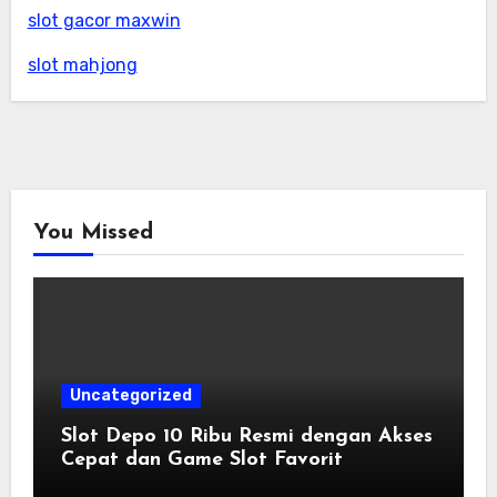
slot gacor maxwin
slot mahjong
You Missed
Uncategorized
Slot Depo 10 Ribu Resmi dengan Akses
Cepat dan Game Slot Favorit