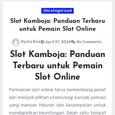
Uncategorized
Slot Kamboja: Panduan Terbaru
untuk Pemain Slot Online
Ryota Kise
April 27, 2026
No Comments
Slot Kamboja: Panduan
Terbaru untuk Pemain
Slot Online
Permainan slot online terus berkembang pesat
dan menjadi pilihan utama bagi banyak pemain
yang mencari hiburan dan kesempatan untuk
mendapatkan keuntungan. Salah satu tempat