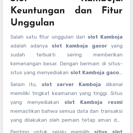
merasakan sensasi bermain yang lebih
Keuntungan dan Fitur
eksklusif. Ditambah lagi, bonus dan promo yang
Unggulan
diberikan oleh situs-situs ini seringkali lebih
besar, memberikan keuntungan lebih bagi para
Salah satu fitur unggulan dari
slot Kamboja
pemain.
adalah adanya
slot kamboja gacor
yang
sudah terbukti sering memberikan
kemenangan besar. Dengan bermain di situs-
situs yang menyediakan
slot Kamboja gacor
,
Anda bisa mendapatkan lebih banyak
Selain itu,
slot server Kamboja
dikenal
kesempatan untuk memenangkan hadiah
memiliki tingkat keamanan yang tinggi. Situs
jackpot. Fitur-fitur tambahan seperti bonus
yang menyediakan
slot Kamboja resmi
putaran gratis atau multiplier seringkali
memastikan bahwa semua data dan transaksi
membuat permainan semakin seru dan
yang dilakukan oleh pemain tetap aman dan
menguntungkan.
terlindungi. Hal ini tentu sangat penting,
Penting untuk selalu memilih
situs slot