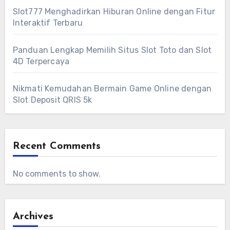
Slot777 Menghadirkan Hiburan Online dengan Fitur
Interaktif Terbaru
Panduan Lengkap Memilih Situs Slot Toto dan Slot
4D Terpercaya
Nikmati Kemudahan Bermain Game Online dengan
Slot Deposit QRIS 5k
Recent Comments
No comments to show.
Archives