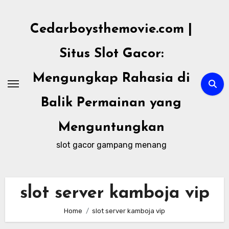
Skip
to
Cedarboysthemovie.com |
content
Situs Slot Gacor:
Mengungkap Rahasia di
Balik Permainan yang
Menguntungkan
slot gacor gampang menang
slot server kamboja vip
Home
slot server kamboja vip