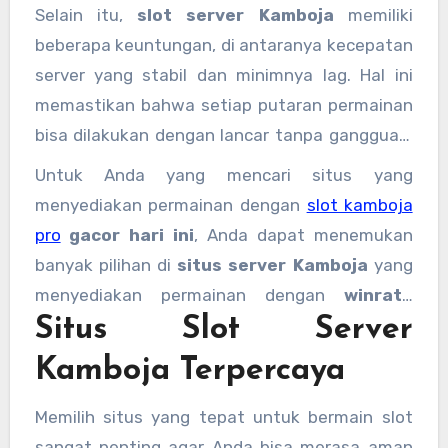
menguntungkan,
slot server Kamboja
Selain itu,
slot server Kamboja
memiliki
winrate tertinggi
bisa menjadi pilihan
beberapa keuntungan, di antaranya kecepatan
terbaik. Dengan
slot gacor
yang dikenal sering
server yang stabil dan minimnya lag. Hal ini
memberikan jackpot, Kamboja menjadi tujuan
memastikan bahwa setiap putaran permainan
favorit bagi banyak penjudi online.
bisa dilakukan dengan lancar tanpa gangguan.
Oleh karena itu, banyak situs yang
Untuk Anda yang mencari situs yang
menggunakan
link server Kamboja
karena
menyediakan permainan dengan
slot kamboja
kualitas yang terjamin, memberikan
pro
gacor hari ini
, Anda dapat menemukan
pengalaman bermain yang lebih baik
banyak pilihan di
situs server Kamboja
yang
dibandingkan dengan server lainnya.
menyediakan permainan dengan
winrate
Situs Slot Server
tertinggi
. Beberapa situs juga menawarkan
fitur
slot Kamboja pro
, yang memungkinkan
Kamboja Terpercaya
pemain untuk meningkatkan peluang menang
dengan berbagai fitur tambahan.
Memilih situs yang tepat untuk bermain slot
sangat penting agar Anda bisa merasa aman