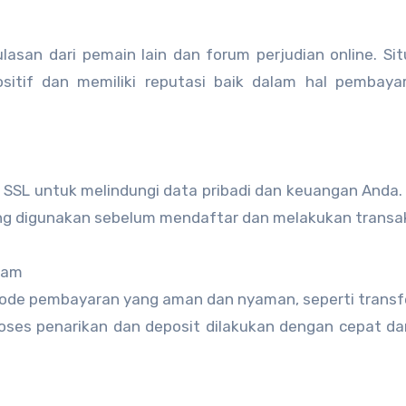
ulasan dari pemain lain dan forum perjudian online. Si
sitif dan memiliki reputasi baik dalam hal pembaya
i SSL untuk melindungi data pribadi dan keuangan Anda
 digunakan sebelum mendaftar dan melakukan transak
gam
tode pembayaran yang aman dan nyaman, seperti transf
 proses penarikan dan deposit dilakukan dengan cepat d