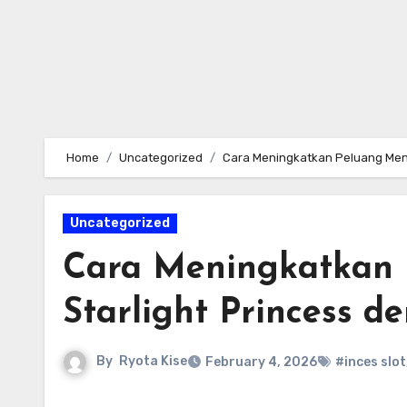
Home
Uncategorized
Cara Meningkatkan Peluang Menan
Uncategorized
Cara Meningkatkan 
Starlight Princess d
By
Ryota Kise
February 4, 2026
#inces slot