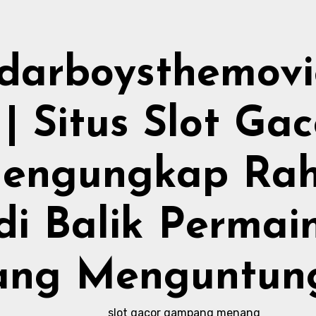
darboysthemovi
| Situs Slot Gac
engungkap Rah
di Balik Permai
ang Menguntun
slot gacor gampang menang