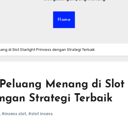
Home
g di Slot Starlight Princess dengan Strategi Terbaik
Peluang Menang di Slot
engan Strategi Terbaik
,
#incess slot
,
#slot incess