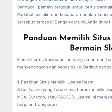
Seringkali pemain tergoda untuk terus berm
Padahal, disiplin dan kesabaran adalah kunc
tersebut tercapai. Dengan cara ini, Anda dap
Panduan Memilih Situs
Bermain Slo
Memilih situs kasino online yang aman dan t
menyenangkan dan bebas risiko. Berikut pandu
1. Pastikan Situs Memiliki Lisensi Resmi
Situs kasino yang terpercaya harus memiliki li
MGA, Curacao, atau PAGCOR. Lisensi ini menja
berjalan transparan.