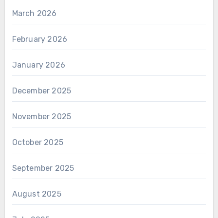
March 2026
February 2026
January 2026
December 2025
November 2025
October 2025
September 2025
August 2025