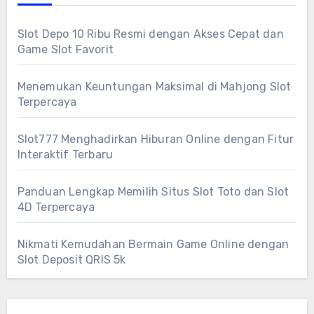
Slot Depo 10 Ribu Resmi dengan Akses Cepat dan
Game Slot Favorit
Menemukan Keuntungan Maksimal di Mahjong Slot
Terpercaya
Slot777 Menghadirkan Hiburan Online dengan Fitur
Interaktif Terbaru
Panduan Lengkap Memilih Situs Slot Toto dan Slot
4D Terpercaya
Nikmati Kemudahan Bermain Game Online dengan
Slot Deposit QRIS 5k