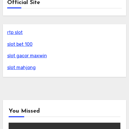
Official Site
rtp slot
slot bet 100
slot gacor maxwin
slot mahjong
You Missed