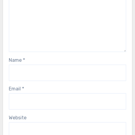
Name
*
Email
*
Website