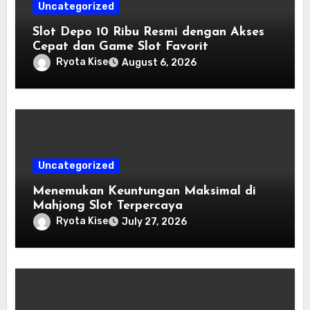
Uncategorized
Slot Depo 10 Ribu Resmi dengan Akses
Cepat dan Game Slot Favorit
Ryota Kise
August 6, 2026
Uncategorized
Menemukan Keuntungan Maksimal di
Mahjong Slot Terpercaya
Ryota Kise
July 27, 2026