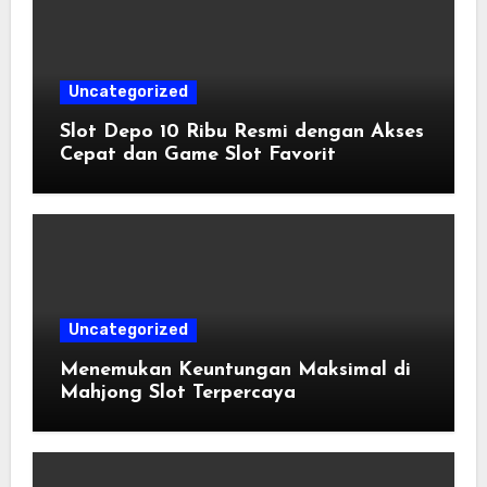
Uncategorized
Slot Depo 10 Ribu Resmi dengan Akses
Cepat dan Game Slot Favorit
Uncategorized
Menemukan Keuntungan Maksimal di
Mahjong Slot Terpercaya