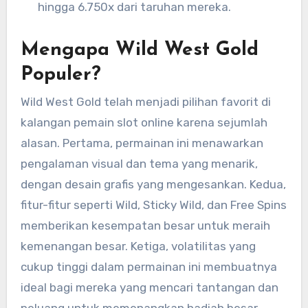
hingga 6.750x dari taruhan mereka.
Mengapa Wild West Gold
Populer?
Wild West Gold telah menjadi pilihan favorit di
kalangan pemain slot online karena sejumlah
alasan. Pertama, permainan ini menawarkan
pengalaman visual dan tema yang menarik,
dengan desain grafis yang mengesankan. Kedua,
fitur-fitur seperti Wild, Sticky Wild, dan Free Spins
memberikan kesempatan besar untuk meraih
kemenangan besar. Ketiga, volatilitas yang
cukup tinggi dalam permainan ini membuatnya
ideal bagi mereka yang mencari tantangan dan