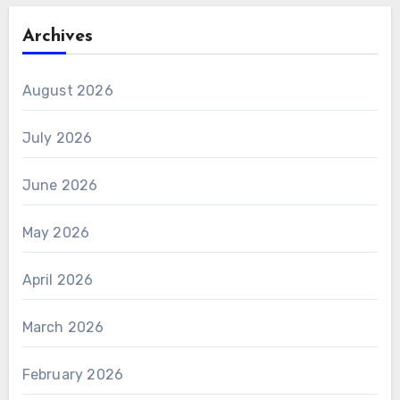
Archives
August 2026
July 2026
June 2026
May 2026
April 2026
March 2026
February 2026