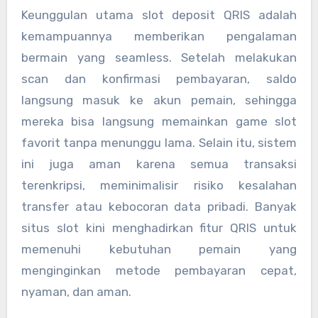
Keunggulan utama slot deposit QRIS adalah
kemampuannya memberikan pengalaman
bermain yang seamless. Setelah melakukan
scan dan konfirmasi pembayaran, saldo
langsung masuk ke akun pemain, sehingga
mereka bisa langsung memainkan game slot
favorit tanpa menunggu lama. Selain itu, sistem
ini juga aman karena semua transaksi
terenkripsi, meminimalisir risiko kesalahan
transfer atau kebocoran data pribadi. Banyak
situs slot kini menghadirkan fitur QRIS untuk
memenuhi kebutuhan pemain yang
menginginkan metode pembayaran cepat,
nyaman, dan aman.