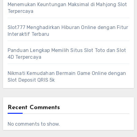
Menemukan Keuntungan Maksimal di Mahjong Slot
Terpercaya
Slot777 Menghadirkan Hiburan Online dengan Fitur
Interaktif Terbaru
Panduan Lengkap Memilih Situs Slot Toto dan Slot
4D Terpercaya
Nikmati Kemudahan Bermain Game Online dengan
Slot Deposit QRIS 5k
Recent Comments
No comments to show.