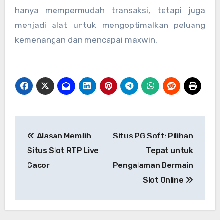
hanya mempermudah transaksi, tetapi juga
menjadi alat untuk mengoptimalkan peluang
kemenangan dan mencapai maxwin.
Post
Alasan Memilih
Situs PG Soft: Pilihan
navigation
Situs Slot RTP Live
Tepat untuk
Gacor
Pengalaman Bermain
Slot Online