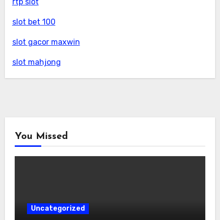
rtp slot
slot bet 100
slot gacor maxwin
slot mahjong
You Missed
Uncategorized