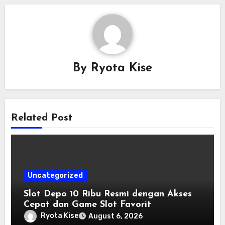
By
Ryota Kise
Related Post
Uncategorized
Slot Depo 10 Ribu Resmi dengan Akses
Cepat dan Game Slot Favorit
Ryota Kise
August 6, 2026