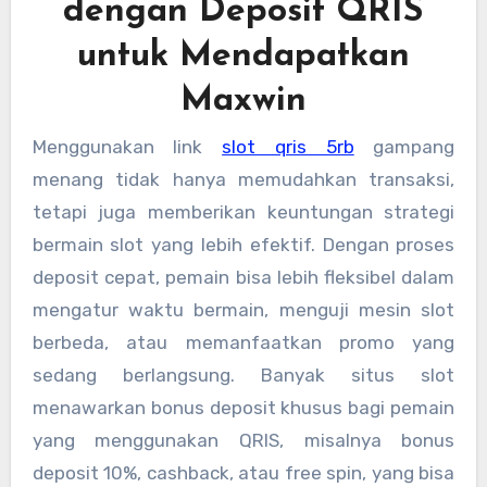
dengan Deposit QRIS
untuk Mendapatkan
Maxwin
Menggunakan link
slot qris 5rb
gampang
menang tidak hanya memudahkan transaksi,
tetapi juga memberikan keuntungan strategi
bermain slot yang lebih efektif. Dengan proses
deposit cepat, pemain bisa lebih fleksibel dalam
mengatur waktu bermain, menguji mesin slot
berbeda, atau memanfaatkan promo yang
sedang berlangsung. Banyak situs slot
menawarkan bonus deposit khusus bagi pemain
yang menggunakan QRIS, misalnya bonus
deposit 10%, cashback, atau free spin, yang bisa