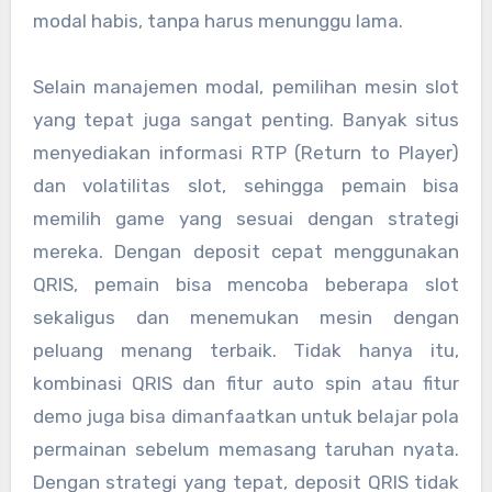
modal habis, tanpa harus menunggu lama.
Selain manajemen modal, pemilihan mesin slot
yang tepat juga sangat penting. Banyak situs
menyediakan informasi RTP (Return to Player)
dan volatilitas slot, sehingga pemain bisa
memilih game yang sesuai dengan strategi
mereka. Dengan deposit cepat menggunakan
QRIS, pemain bisa mencoba beberapa slot
sekaligus dan menemukan mesin dengan
peluang menang terbaik. Tidak hanya itu,
kombinasi QRIS dan fitur auto spin atau fitur
demo juga bisa dimanfaatkan untuk belajar pola
permainan sebelum memasang taruhan nyata.
Dengan strategi yang tepat, deposit QRIS tidak