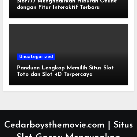
Slot777 Menghadirkan Hiburan Online
dengan Fitur Interaktif Terbaru
Uncategorized
Panduan Lengkap Memilih Situs Slot
Toto dan Slot 4D Terpercaya
Cedarboysthemovie.com | Situs