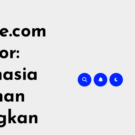
e.com
or:
asia
nan
gkan