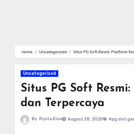
Home
Uncategorized
Situs PG Soft Resmi: Platform S
Uncategorized
Situs PG Soft Resmi:
dan Terpercaya
By
Ryota Kise
August 28, 2025
#pg slot ga