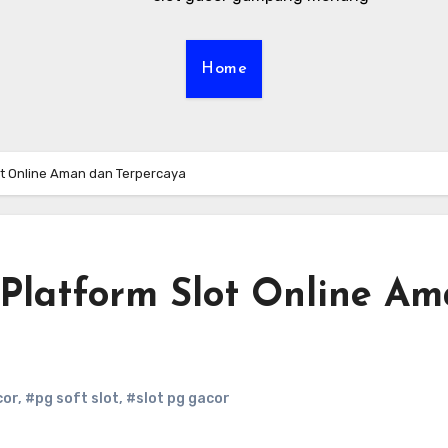
Home
lot Online Aman dan Terpercaya
 Platform Slot Online A
cor
,
#pg soft slot
,
#slot pg gacor