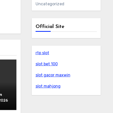
Uncategorized
Official Site
rtp slot
slot bet 100
slot gacor maxwin
slot mahjong
n
ru
 2026