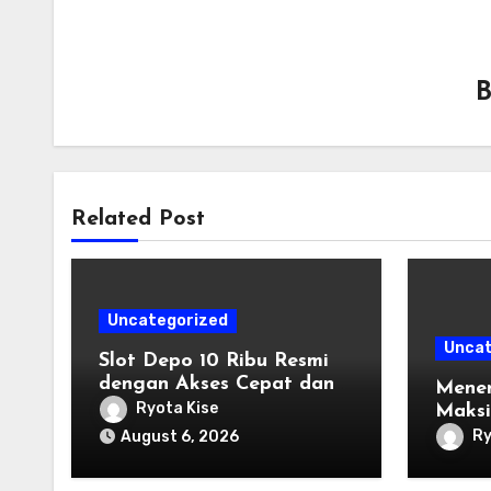
Related Post
Uncategorized
Uncat
Slot Depo 10 Ribu Resmi
dengan Akses Cepat dan
Mene
Game Slot Favorit
Ryota Kise
Maksi
Terpe
Ry
August 6, 2026