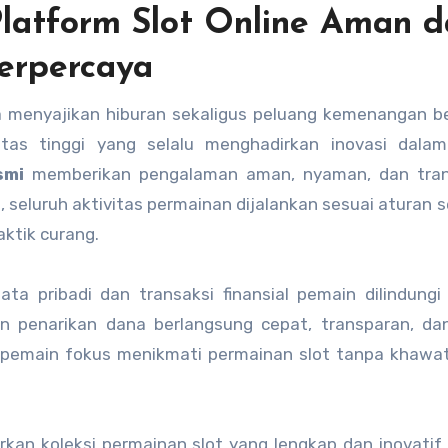
Platform Slot Online Aman 
erpercaya
itas tinggi yang selalu menghadirkan inovasi dalam
smi
memberikan pengalaman aman, nyaman, dan tran
l, seluruh aktivitas permainan dijalankan sesuai aturan 
aktik curang.
a pribadi dan transaksi finansial pemain dilindungi
an penarikan dana berlangsung cepat, transparan, da
pemain fokus menikmati permainan slot tanpa khawati
an koleksi permainan slot yang lengkap dan inovatif