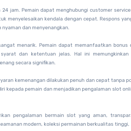
ia 24 jam. Pemain dapat menghubungi customer service
 untuk menyelesaikan kendala dengan cepat. Respons ya
ih nyaman dan menyenangkan.
 sangat menarik. Pemain dapat memanfaatkan bonus d
 syarat dan ketentuan jelas. Hal ini memungkinkan
nang secara signifikan.
mbayaran kemenangan dilakukan penuh dan cepat tanpa 
diri kepada pemain dan menjadikan pengalaman slot onli
rikan pengalaman bermain slot yang aman, transpar
eamanan modern, koleksi permainan berkualitas tinggi,