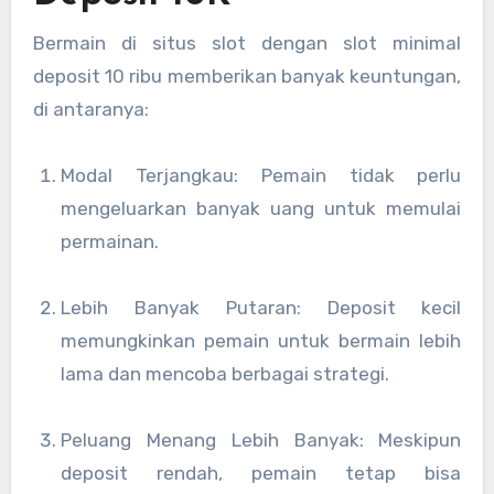
Bermain di situs slot dengan slot minimal
deposit 10 ribu memberikan banyak keuntungan,
di antaranya:
Modal Terjangkau: Pemain tidak perlu
mengeluarkan banyak uang untuk memulai
permainan.
Lebih Banyak Putaran: Deposit kecil
memungkinkan pemain untuk bermain lebih
lama dan mencoba berbagai strategi.
Peluang Menang Lebih Banyak: Meskipun
deposit rendah, pemain tetap bisa