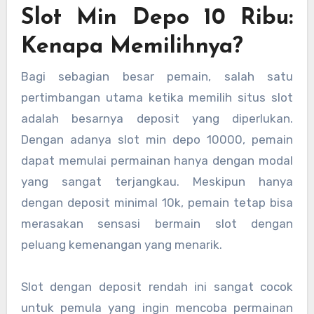
Slot Min Depo 10 Ribu:
Kenapa Memilihnya?
Bagi sebagian besar pemain, salah satu
pertimbangan utama ketika memilih situs slot
adalah besarnya deposit yang diperlukan.
Dengan adanya slot min depo 10000, pemain
dapat memulai permainan hanya dengan modal
yang sangat terjangkau. Meskipun hanya
dengan deposit minimal 10k, pemain tetap bisa
merasakan sensasi bermain slot dengan
peluang kemenangan yang menarik.
Slot dengan deposit rendah ini sangat cocok
untuk pemula yang ingin mencoba permainan