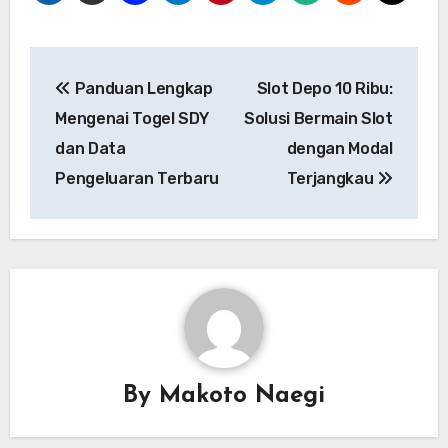
Post
Panduan Lengkap
Slot Depo 10 Ribu:
navigation
Mengenai Togel SDY
Solusi Bermain Slot
dan Data
dengan Modal
Pengeluaran Terbaru
Terjangkau
By
Makoto Naegi