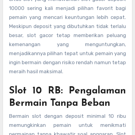
10000 sering kali menjadi pilihan favorit bagi
pemain yang mencari keuntungan lebih cepat.
Meskipun deposit yang dibutuhkan tidak terlalu
besar, slot gacor tetap memberikan peluang
kemenangan yang menguntungkan,
menjadikannya pilihan tepat untuk pemain yang
ingin bermain dengan risiko rendah namun tetap
meraih hasil maksimal.
Slot 10 RB: Pengalaman
Bermain Tanpa Beban
Bermain slot dengan deposit minimal 10 ribu
memungkinkan pemain untuk menikmati
permainan tanpa khawatir soal anggaran. Slot