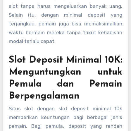
slot tanpa harus mengeluarkan banyak uang.
Selain itu, dengan minimal deposit yang
terjangkau, pemain juga bisa memaksimalkan
waktu bermain mereka tanpa takut kehabisan
modal terlalu cepat.
Slot Deposit Minimal 10K:
Menguntungkan untuk
Pemula dan Pemain
Berpengalaman
Situs slot dengan slot deposit minimal 10k
memberikan keuntungan bagi berbagai jenis
pemain. Bagi pemula, deposit yang rendah