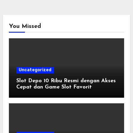
You Missed
Uncategorized
Slot Depo 10 Ribu Resmi dengan Akses
Cepat dan Game Slot Favorit