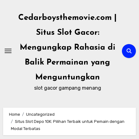
Skip
to
Cedarboysthemovie.com |
content
Situs Slot Gacor:
Mengungkap Rahasia di
Balik Permainan yang
Menguntungkan
slot gacor gampang menang
Home
Uncategorized
Situs Slot Depo 10K: Pilihan Terbaik untuk Pemain dengan
Modal Terbatas