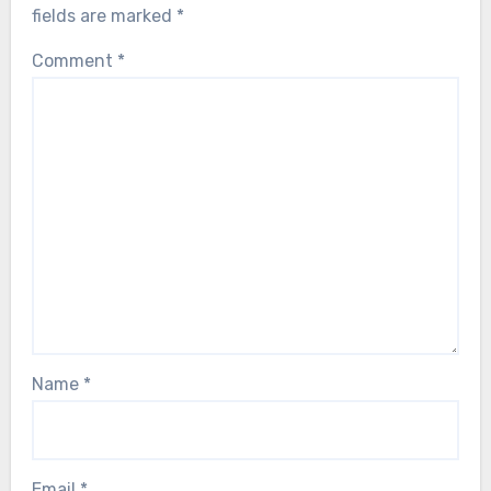
fields are marked
*
Comment
*
Name
*
Email
*