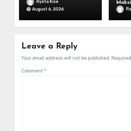
Game Slot Favorit
Ryota Kise
Maksi
Terpe
Ry
August 6, 2026
Leave a Reply
Your email address will not be published.
Required
Comment
*