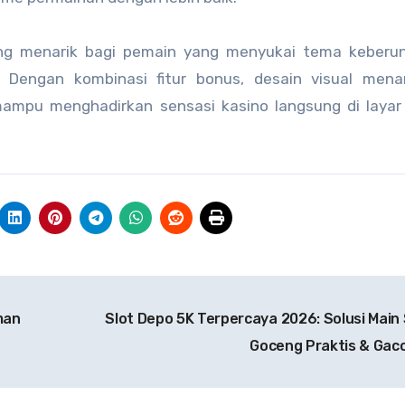
yang menarik bagi pemain yang menyukai tema keberu
Dengan kombinasi fitur bonus, desain visual menar
mampu menghadirkan sensasi kasino langsung di layar
man
Slot Depo 5K Terpercaya 2026: Solusi Main 
Goceng Praktis & Gac