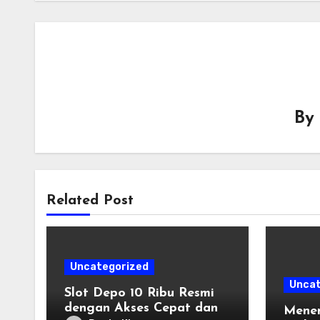
B
Related Post
Uncategorized
Uncat
Slot Depo 10 Ribu Resmi
dengan Akses Cepat dan
Mene