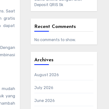
Deposit QRIS 5k
s. Saat
 gratis
a dapat
Recent Comments
No comments to show.
. Dengan
mbinasi
Archives
August 2026
July 2026
ng mudah
sik yang
June 2026
enambah