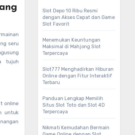
uang
Slot Depo 10 Ribu Resmi
dengan Akses Cepat dan Game
Slot Favorit
ermainan
Menemukan Keuntungan
ng seru
Maksimal di Mahjong Slot
engusung
Terpercaya
a tujuh
Slot777 Menghadirkan Hiburan
Online dengan Fitur Interaktif
Terbaru
Panduan Lengkap Memilih
t online
Situs Slot Toto dan Slot 4D
Terpercaya
n untuk
enangan
Nikmati Kemudahan Bermain
Game Online dengan Slot