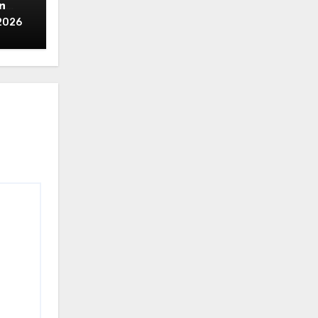
n
ru
 2026