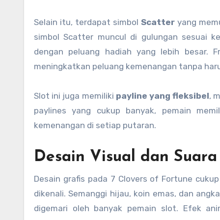
Selain itu, terdapat simbol
Scatter
yang memun
simbol Scatter muncul di gulungan sesuai k
dengan peluang hadiah yang lebih besar. Fr
meningkatkan peluang kemenangan tanpa har
Slot ini juga memiliki
payline yang fleksibel
, 
paylines yang cukup banyak, pemain memil
kemenangan di setiap putaran.
Desain Visual dan Suara
Desain grafis pada 7 Clovers of Fortune cuk
dikenali. Semanggi hijau, koin emas, dan ang
digemari oleh banyak pemain slot. Efek a