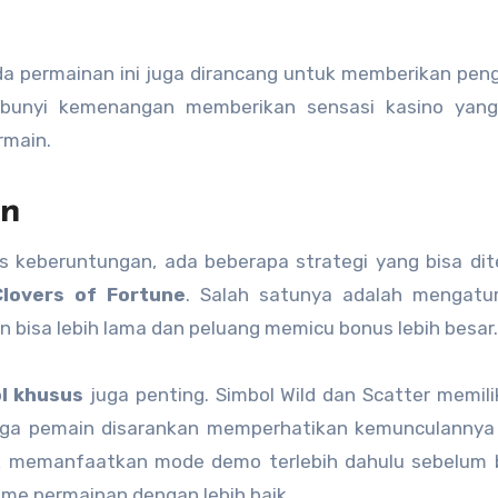
a permainan ini juga dirancang untuk memberikan pen
bunyi kemenangan memberikan sensasi kasino yang
rmain.
in
s keberuntungan, ada beberapa strategi yang bisa di
Clovers of Fortune
. Salah satunya adalah mengat
n bisa lebih lama dan peluang memicu bonus lebih besar.
ol khusus
juga penting. Simbol Wild dan Scatter memili
ga pemain disarankan memperhatikan kemunculannya
uk memanfaatkan mode demo terlebih dahulu sebelum 
me permainan dengan lebih baik.