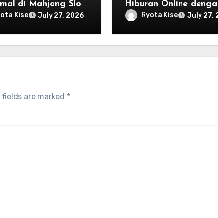
mal di Mahjong Slot
Hiburan Online denga
rcaya
Fitur Interaktif Terba
ota Kise
Ryota Kise
July 27, 2026
July 27,
 fields are marked
*