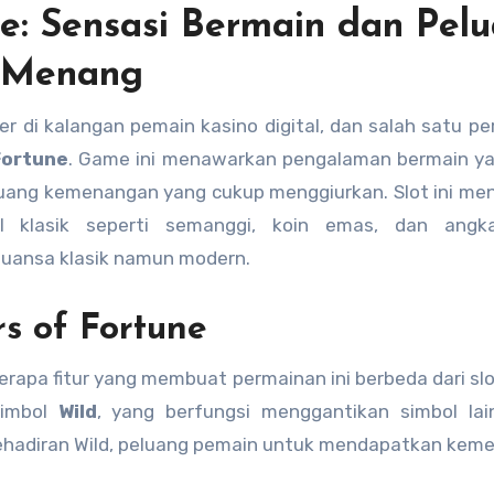
une: Sensasi Bermain dan Pel
Menang
er di kalangan pemain kasino digital, dan salah satu p
Fortune
. Game ini menawarkan pengalaman bermain ya
eluang kemenangan yang cukup menggiurkan. Slot ini m
l klasik seperti semanggi, koin emas, dan angk
uansa klasik namun modern.
rs of Fortune
erapa fitur yang membuat permainan ini berbeda dari slo
simbol
Wild
, yang berfungsi menggantikan simbol lai
hadiran Wild, peluang pemain untuk mendapatkan kem