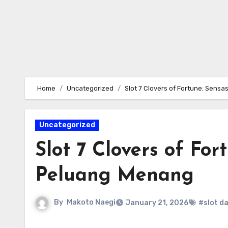
Home
Uncategorized
Slot 7 Clovers of Fortune: Sens
Uncategorized
Slot 7 Clovers of Fo
Peluang Menang
By
Makoto Naegi
January 21, 2026
#slot d