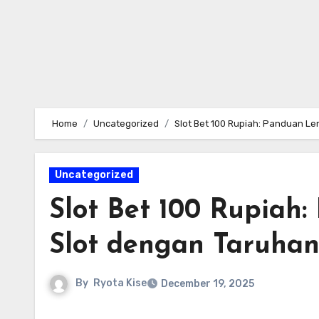
Home
Uncategorized
Slot Bet 100 Rupiah: Panduan L
Uncategorized
Slot Bet 100 Rupiah
Slot dengan Taruhan
By
Ryota Kise
December 19, 2025