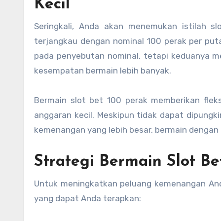
Kecil
Seringkali, Anda akan menemukan istilah s
terjangkau dengan nominal 100 perak per put
pada penyebutan nominal, tetapi keduanya me
kesempatan bermain lebih banyak.
Bermain slot bet 100 perak memberikan fleks
anggaran kecil. Meskipun tidak dapat dipungki
kemenangan yang lebih besar, bermain dengan
Strategi Bermain Slot Be
Untuk meningkatkan peluang kemenangan Anda 
yang dapat Anda terapkan: