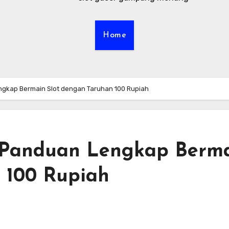
Home
engkap Bermain Slot dengan Taruhan 100 Rupiah
: Panduan Lengkap Berm
 100 Rupiah