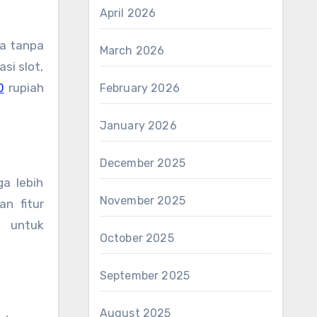
April 2026
da tanpa
March 2026
si slot,
0
rupiah
February 2026
January 2026
December 2025
a lebih
November 2025
n fitur
n untuk
October 2025
September 2025
August 2025