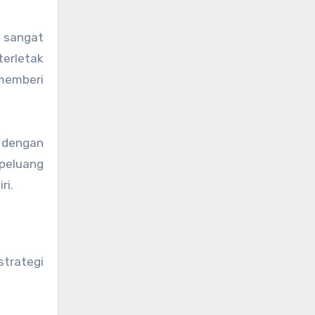
 sangat
terletak
memberi
 dengan
 peluang
ri.
strategi