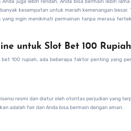
an Anda juga lebih rendah. Anda bisa bermain lebih lam
h banyak kesempatan untuk meraih kemenangan besar. 
 yang ingin menikmati permainan tanpa merasa tertek
ine untuk Slot Bet 100 Rupia
t bet 100 rupiah, ada beberapa faktor penting yang pe
lisensi resmi dan diatur oleh otoritas perjudian yang ter
an adalah fair dan Anda bisa bermain dengan aman.