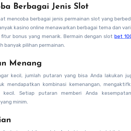
a Berbagai Jenis Slot
pat mencoba berbagai jenis permainan slot yang berbe
nyak kasino online menawarkan berbagai tema dan varia
an fitur bonus yang menarik. Bermain dengan slot
bet 10
 banyak pilihan permainan.
tan Menang
ar kecil, jumlah putaran yang bisa Anda lakukan jug
tuk mendapatkan kombinasi kemenangan, mengaktifka
 kecil. Setiap putaran memberi Anda kesempata
yang minim.
ian