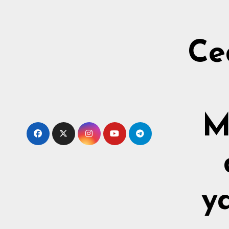
Skip
to
content
Ce
M
y