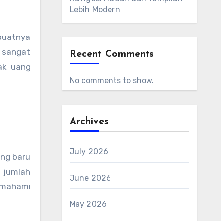
Lebih Modern
mbuatnya
 sangat
Recent Comments
yak uang
No comments to show.
Archives
July 2026
ang baru
 jumlah
June 2026
emahami
May 2026