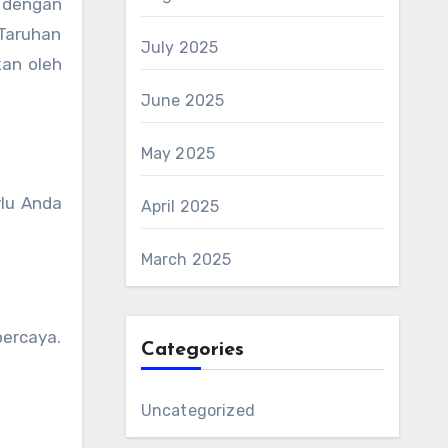
a dengan
Taruhan
July 2025
an oleh
June 2025
h
May 2025
rlu Anda
April 2025
March 2025
percaya.
Categories
Uncategorized