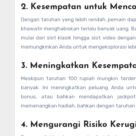
2. Kesempatan untuk Mencob
Dengan taruhan yang lebih rendah, pemain da
khawatir menghabiskan terlalu banyak uang. Ba
mulai dari slot klasik hingga slot video deng
memungkinkan Anda untuk mengeksplorasi lebih
3. Meningkatkan Kesempa
Meskipun taruhan 100 rupiah mungkin terdeng
banyak. Ini meningkatkan peluang Anda un
bonus, atau bahkan mendapatkan jackpot
memenangkan hadiah, bahkan dengan taruhan 
4. Mengurangi Risiko Kerug