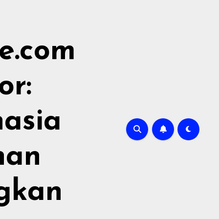
e.com
or:
asia
nan
gkan