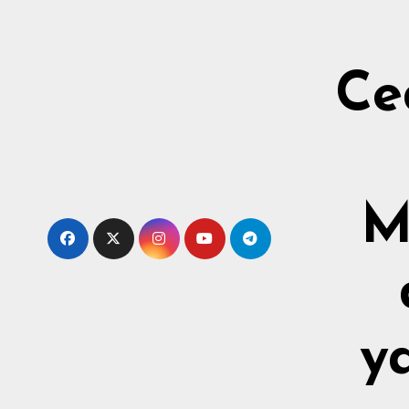
Skip
to
content
Ce
M
y