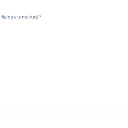
 fields are marked
*