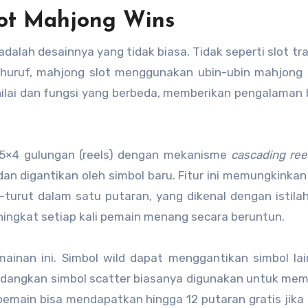
lot Mahjong Wins
adalah desainnya yang tidak biasa. Tidak seperti slot tra
huruf, mahjong slot menggunakan ubin-ubin mahjong 
nilai dan fungsi yang berbeda, memberikan pengalaman
 5×4 gulungan (reels) dengan mekanisme
cascading ree
an digantikan oleh simbol baru. Fitur ini memungkinka
urut dalam satu putaran, yang dikenal dengan istila
ingkat setiap kali pemain menang secara beruntun.
ainan ini. Simbol wild dapat menggantikan simbol la
ngkan simbol scatter biasanya digunakan untuk memic
pemain bisa mendapatkan hingga 12 putaran gratis jika 