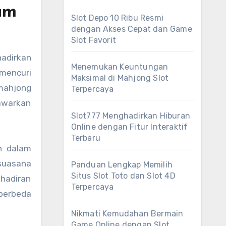
am
Slot Depo 10 Ribu Resmi
dengan Akses Cepat dan Game
Slot Favorit
hadirkan
Menemukan Keuntungan
mencuri
Maksimal di Mahjong Slot
mahjong
Terpercaya
nawarkan
Slot777 Menghadirkan Hiburan
Online dengan Fitur Interaktif
Terbaru
n dalam
suasana
Panduan Lengkap Memilih
Situs Slot Toto dan Slot 4D
ehadiran
Terpercaya
 berbeda
Nikmati Kemudahan Bermain
Game Online dengan Slot