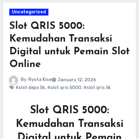
Uncategorized
Slot QRIS 5000:
Kemudahan Transaksi
Digital untuk Pemain Slot
Online
By
Ryota Kise
January 12, 2026
#slot depo 5k
,
#slot qris 5000
,
#slot qris 5k
Slot QRIS 5000:
Kemudahan Transaksi
Digital untuk Pemain