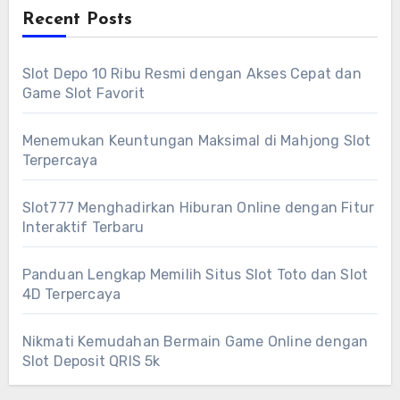
Recent Posts
Slot Depo 10 Ribu Resmi dengan Akses Cepat dan
Game Slot Favorit
Menemukan Keuntungan Maksimal di Mahjong Slot
Terpercaya
Slot777 Menghadirkan Hiburan Online dengan Fitur
Interaktif Terbaru
Panduan Lengkap Memilih Situs Slot Toto dan Slot
4D Terpercaya
Nikmati Kemudahan Bermain Game Online dengan
Slot Deposit QRIS 5k