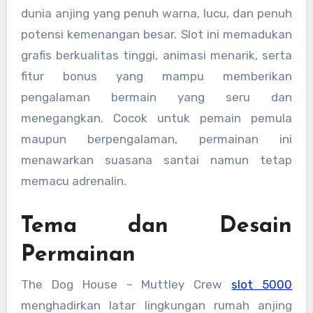
dunia anjing yang penuh warna, lucu, dan penuh
potensi kemenangan besar. Slot ini memadukan
grafis berkualitas tinggi, animasi menarik, serta
fitur bonus yang mampu memberikan
pengalaman bermain yang seru dan
menegangkan. Cocok untuk pemain pemula
maupun berpengalaman, permainan ini
menawarkan suasana santai namun tetap
memacu adrenalin.
Tema dan Desain
Permainan
The Dog House – Muttley Crew
slot 5000
menghadirkan latar lingkungan rumah anjing