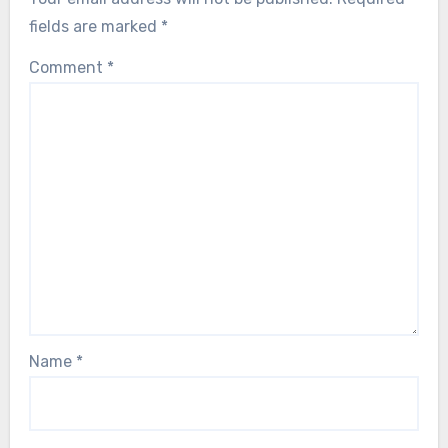
fields are marked
*
Comment
*
Name
*