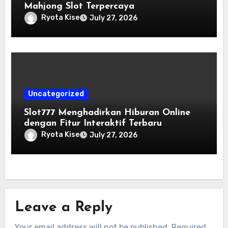
Mahjong Slot Terpercaya
Ryota Kise
July 27, 2026
Uncategorized
Slot777 Menghadirkan Hiburan Online
dengan Fitur Interaktif Terbaru
Ryota Kise
July 27, 2026
Leave a Reply
Your email address will not be published.
Required