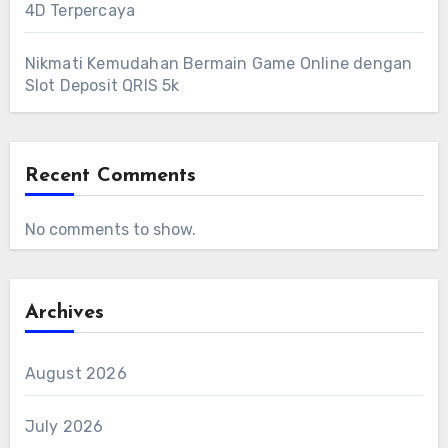
4D Terpercaya
Nikmati Kemudahan Bermain Game Online dengan
Slot Deposit QRIS 5k
Recent Comments
No comments to show.
Archives
August 2026
July 2026