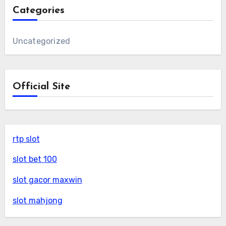
Categories
Uncategorized
Official Site
rtp slot
slot bet 100
slot gacor maxwin
slot mahjong