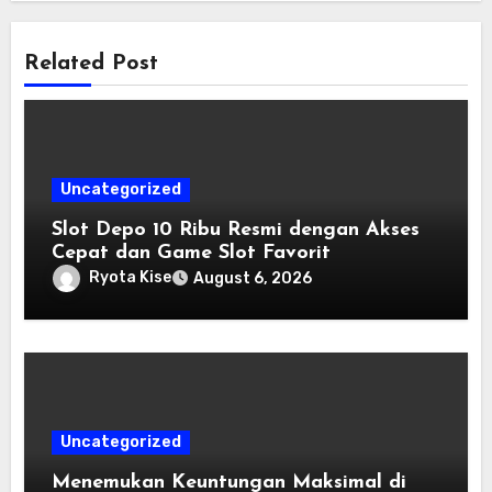
Related Post
Uncategorized
Slot Depo 10 Ribu Resmi dengan Akses
Cepat dan Game Slot Favorit
Ryota Kise
August 6, 2026
Uncategorized
Menemukan Keuntungan Maksimal di