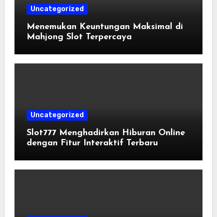
Uncategorized
Menemukan Keuntungan Maksimal di
Mahjong Slot Terpercaya
Uncategorized
Slot777 Menghadirkan Hiburan Online
dengan Fitur Interaktif Terbaru