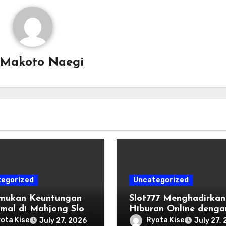
y
Makoto Naegi
egorized
Uncategorized
mukan Keuntungan
Slot777 Menghadirkan
mal di Mahjong Slot
Hiburan Online denga
rcaya
Fitur Interaktif Terba
ota Kise
Ryota Kise
July 27, 2026
July 27,