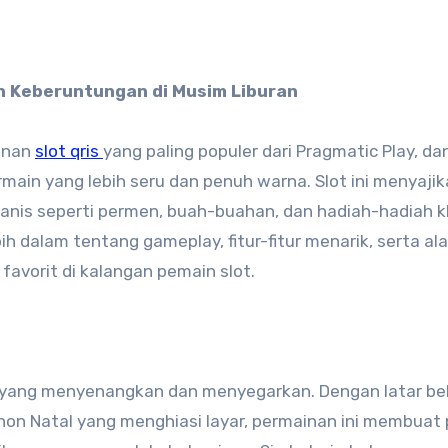
n Keberuntungan di Musim Liburan
inan
slot qris
yang paling populer dari Pragmatic Play, dan
in yang lebih seru dan penuh warna. Slot ini menyajik
manis seperti permen, buah-buahan, dan hadiah-hadiah 
bih dalam tentang gameplay, fitur-fitur menarik, serta al
avorit di kalangan pemain slot.
ang menyenangkan dan menyegarkan. Dengan latar be
ohon Natal yang menghiasi layar, permainan ini membuat