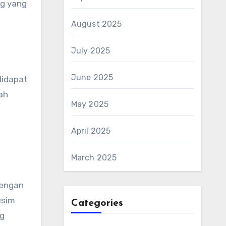
g yang
August 2025
July 2025
June 2025
didapat
ah
May 2025
April 2025
March 2025
dengan
usim
Categories
ng