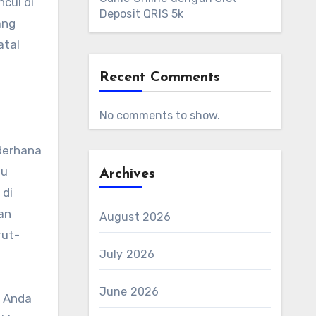
cul di
Deposit QRIS 5k
ang
atal
Recent Comments
No comments to show.
derhana
lu
Archives
 di
an
August 2026
rut-
July 2026
June 2026
, Anda