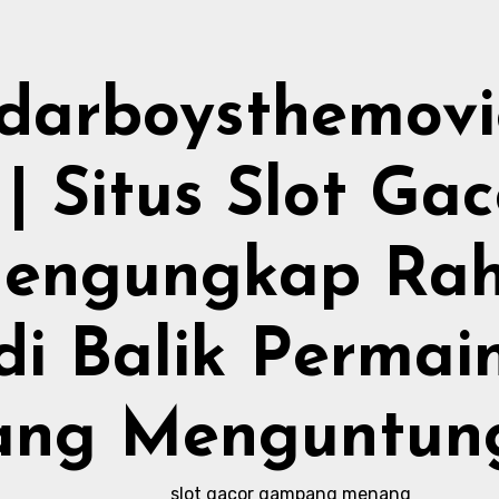
darboysthemovi
| Situs Slot Gac
engungkap Rah
di Balik Permai
ang Menguntun
slot gacor gampang menang